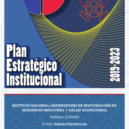
RESPONSABILIDAD
ANÁLISIS EXTERNO
COMUNICACIÓN
FORMULACIÓN DEL PLAN ESTRATÉGICO
INSTITUCIONAL
RESPETO
VALIDACIÓN DEL PLAN ESTRATÉGICO
INSTITUTO NACIONAL UNIVERSITARIO DE INVESTIGACIÓN EN
INSTITUCIONAL
SEGURIDAD INDUSTRIAL Y SALUD OCUPACIONAL
TRABAJO EN EQUIPO
Teléfono:
2205000
E-mail:
inuisiso.fi@umsa.bo