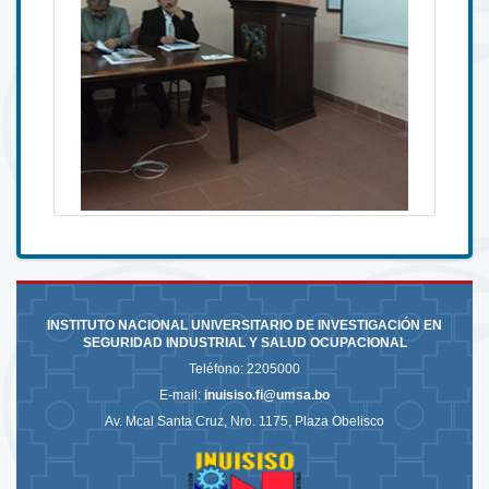
INSTITUTO NACIONAL UNIVERSITARIO DE INVESTIGACIÓN EN
SEGURIDAD INDUSTRIAL Y SALUD OCUPACIONAL
Teléfono:
2205000
E-mail:
inuisiso.fi@umsa.bo
Av. Mcal Santa Cruz, Nro. 1175, Plaza Obelisco