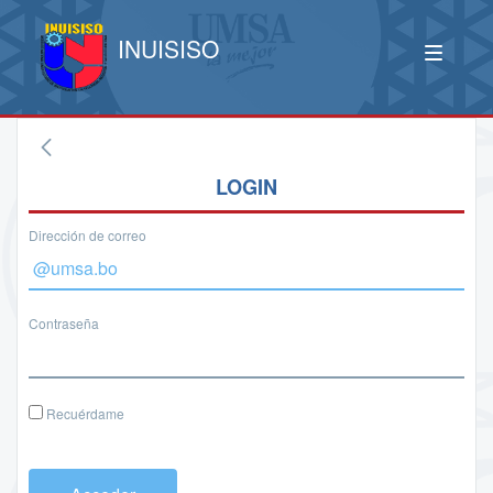
INUISISO
LOGIN
Dirección de correo
Contraseña
Recuérdame